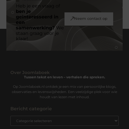
Heb je een vraag of
ben je
geïnteresseerd in
Neem contact op
een
samenwerking?
We
staan graag voor je
klaar!
Over Joomlaboek
Tussen tekst en leven – verhalen die spreken.
Op Joomlaboek.nl ontdek je een mix van persoonlijke blogs,
observaties en levenswijsheden. Een veelzijdige plek voor wie
houdt van lezen met inhoud.
Bericht categorie