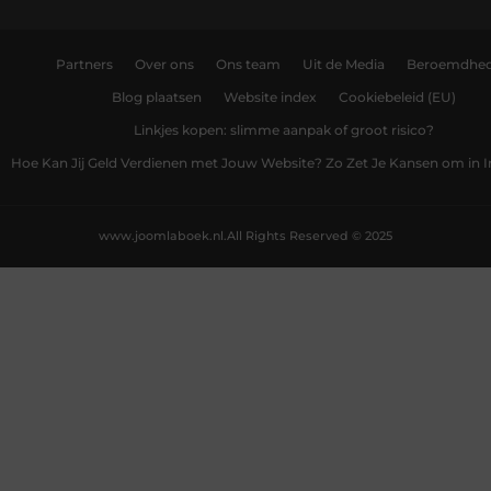
Partners
Over ons
Ons team
Uit de Media
Beroemdhe
Blog plaatsen
Website index
Cookiebeleid (EU)
Linkjes kopen: slimme aanpak of groot risico?
Hoe Kan Jij Geld Verdienen met Jouw Website? Zo Zet Je Kansen om in
www.joomlaboek.nl.
All Rights Reserved © 2025