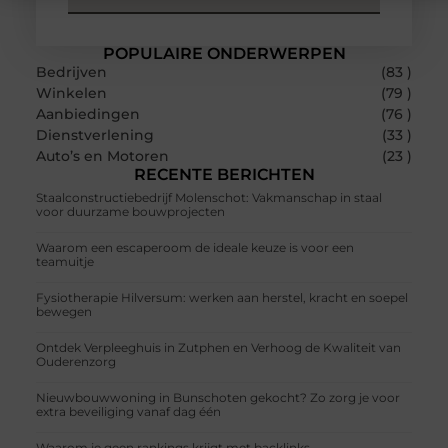
POPULAIRE ONDERWERPEN
Bedrijven
(83 )
Winkelen
(79 )
Aanbiedingen
(76 )
Dienstverlening
(33 )
Auto’s en Motoren
(23 )
RECENTE BERICHTEN
Staalconstructiebedrijf Molenschot: Vakmanschap in staal
voor duurzame bouwprojecten
Waarom een escaperoom de ideale keuze is voor een
teamuitje
Fysiotherapie Hilversum: werken aan herstel, kracht en soepel
bewegen
Ontdek Verpleeghuis in Zutphen en Verhoog de Kwaliteit van
Ouderenzorg
Nieuwbouwwoning in Bunschoten gekocht? Zo zorg je voor
extra beveiliging vanaf dag één
Waarom je geen rankings krijgt met backlinks