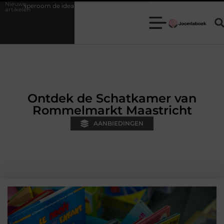
Nieuwe
uze is voor een teamuitje
Fysiotherapie Hilversum: werken aan hers
artikelen
Ontdek de Schatkamer van
Rommelmarkt Maastricht
AANBIEDINGEN