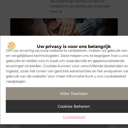
de onderlinge communicatie te
verbeteren en samen een prestatie
neer te
Uw privacy is voor ons belangrijk
Om uw ervaring op onze website te verbeteren, maken wij gebruik van
en vergelijkbare technologieën. Deze helpen ons te begrijpen hoe u onze
gebruikt en stellen ons in staat om waardevolle en gepersonaliseerde
ervaringen te bieden. Cookies kunnen voor verschillende doeleinden 
ingezet, zoals het tonen van gerichte advertenties en het analyseren va
gebruik van de website. Voor meer informatie kunt u ons cookiebeleid
raadplegen.
Alles Toestaan
Blog,
deel en inspireer!
Ons platform is dé plek voor schrijvers en lezers.
Registreer vandaag en maak deel uit van een
Cookies Beheren
groeiende blogcommunity.
Cookiebeleid
Registreer nu!