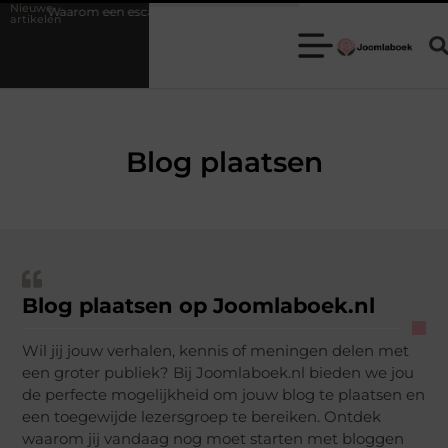
Nieuwe
m een escaperoom de ideale keuze is voor een teamuitje
Fysiotherap
artikelen
Blog plaatsen
Blog plaatsen op Joomlaboek.nl
Wil jij jouw verhalen, kennis of meningen delen met
een groter publiek? Bij Joomlaboek.nl bieden we jou
de perfecte mogelijkheid om jouw blog te plaatsen en
een toegewijde lezersgroep te bereiken. Ontdek
waarom jij vandaag nog moet starten met bloggen