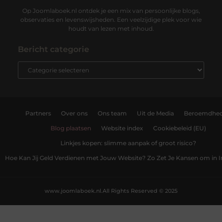
Op Joomlaboek.nl ontdek je een mix van persoonlijke blogs,
observaties en levenswijsheden. Een veelzijdige plek voor wie
houdt van lezen met inhoud.
Bericht categorie
Partners
Over ons
Ons team
Uit de Media
Beroemdhe
Blog plaatsen
Website index
Cookiebeleid (EU)
Linkjes kopen: slimme aanpak of groot risico?
Hoe Kan Jij Geld Verdienen met Jouw Website? Zo Zet Je Kansen om in
www.joomlaboek.nl.
All Rights Reserved © 2025