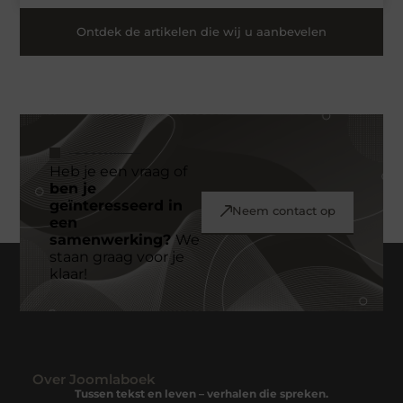
Ontdek de artikelen die wij u aanbevelen
Heb je een vraag of
ben je
geïnteresseerd in
Neem contact op
een
samenwerking?
We
staan graag voor je
klaar!
Over Joomlaboek
Tussen tekst en leven – verhalen die spreken.