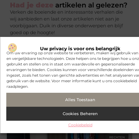
Had je deze
artikelen al gelezen?
Verken de boeiende en interessante verhalen die
wij aanbieden en laat onze artikelen niet aan je
voorbijgaan. Duik in diverse onderwerpen en blijf
goed op de hoogte!
Uw privacy is voor ons belangrijk
Om uw ervaring op onze website te verbeteren, maken wij gebruik van
VERBOUWEN
en vergelijkbare technologieën. Deze helpen ons te begrijpen hoe u onze
gebruikt en stellen ons in staat om waardevolle en gepersonaliseerde
ervaringen te bieden. Cookies kunnen voor verschillende doeleinden 
ingezet, zoals het tonen van gerichte advertenties en het analyseren va
gebruik van de website. Voor meer informatie kunt u ons cookiebeleid
raadplegen.
Alles Toestaan
Cookies Beheren
Welke trapleuninghouder wit past het beste bij jouw trap?
Cookiebeleid
RECHTEN