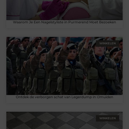
Waarom Je Een Nagelstyliste in Purmerend Moet Bezoeken
WINKELEN
Ontdek de verborgen schat van Legerdump in IJmuiden
WINKELEN