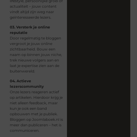
lifestyle, persoonlijke groei of
actualiteit – jouw content
vindt altijd zijn weg naar
geïnteresseerde lezers.
03. Versterk je online
reputatie
Door regelmatig te bloggen
vergroot je jouw online
zichtbaarheid. Bouw een
naam op binnen jouw niche,
trek nieuwe volgers aan en
laat je expertise zien aan de
buitenwereld.
04. Actieve
lezerscommunity
Onze lezers reageren actief
op artikelen. Hierdoor krijg je
niet alleen feedback, maar
kun je ook een band
opbouwen met je publiek.
Bloggen op Joomlaboek.nl is
meer dan publiceren – het is
communiceren.