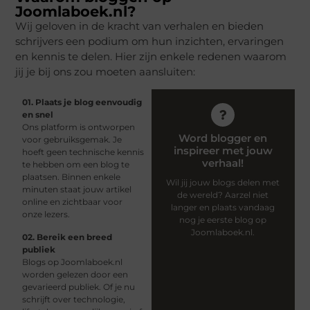
Joomlaboek.nl?
Wij geloven in de kracht van verhalen en bieden
schrijvers een podium om hun inzichten, ervaringen
en kennis te delen. Hier zijn enkele redenen waarom
jij je bij ons zou moeten aansluiten:
01. Plaats je blog eenvoudig
en snel
Ons platform is ontworpen
Word blogger en
voor gebruiksgemak. Je
inspireer met jouw
hoeft geen technische kennis
verhaal!
te hebben om een blog te
plaatsen. Binnen enkele
Wil jij jouw blogs delen met
minuten staat jouw artikel
de wereld? Aarzel niet
online en zichtbaar voor
langer en plaats vandaag
onze lezers.
nog je eerste blog op
Joomlaboek.nl.
02. Bereik een breed
publiek
Blogs op Joomlaboek.nl
worden gelezen door een
gevarieerd publiek. Of je nu
schrijft over technologie,