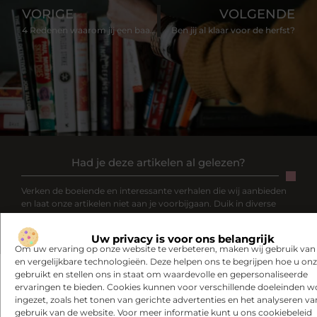
VORIGE
VOLGENDE
4 Redenen waarom jij een baan bij de gemeente zou moeten overwegen
Ben jij al klaar voor de herfst?
Had je deze artikelen al gelezen?
Verken de boeiende en interessante verhalen die wij aanbieden
en laat onze artikelen niet aan je voorbijgaan. Duik in diverse
onderwerpen en blijf goed op de hoogte!
Uw privacy is voor ons belangrijk
Om uw ervaring op onze website te verbeteren, maken wij gebruik van
en vergelijkbare technologieën. Deze helpen ons te begrijpen hoe u onze
gebruikt en stellen ons in staat om waardevolle en gepersonaliseerde
ervaringen te bieden. Cookies kunnen voor verschillende doeleinden 
ingezet, zoals het tonen van gerichte advertenties en het analyseren va
Gerelateerde artikelen
die u mogelijk
gebruik van de website. Voor meer informatie kunt u ons cookiebeleid