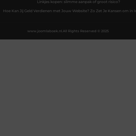
Linkjes kopen: slimme aanpak of groot risico?
Hoe Kan Jij Geld Verdienen met Jouw Website? Zo Zet Je Kansen om in
www.joomlaboek.nl.
All Rights Reserved © 2025