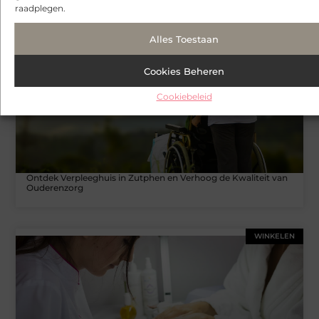
interesseren
raadplegen.
WINKELEN
Alles Toestaan
Cookies Beheren
Cookiebeleid
Ontdek Verpleeghuis in Zutphen en Verhoog de Kwaliteit van
Ouderenzorg
WINKELEN