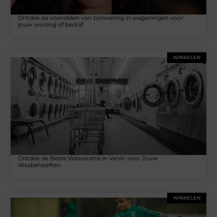
Ontdek de voordelen van zonwering in wageningen voor
jouw woning of bedrijf
WINKELEN
Ontdek de Beste Wasserette in Venlo voor Jouw
Wasbehoeften
WINKELEN