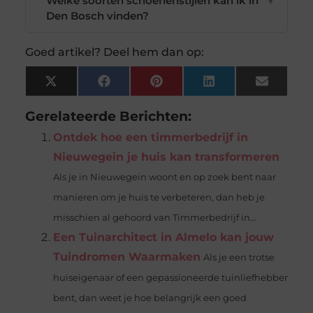
Welke soorten schoenenstijlen kan ik in
▼
Den Bosch vinden?
Goed artikel? Deel hem dan op:
X
Facebook
Pinterest
LinkedIn
Email
(Twitter)
Gerelateerde Berichten:
Ontdek hoe een timmerbedrijf in
Nieuwegein je huis kan transformeren
Als je in Nieuwegein woont en op zoek bent naar
manieren om je huis te verbeteren, dan heb je
misschien al gehoord van Timmerbedrijf in...
Een Tuinarchitect in Almelo kan jouw
Tuindromen Waarmaken
Als je een trotse
huiseigenaar of een gepassioneerde tuinliefhebber
bent, dan weet je hoe belangrijk een goed