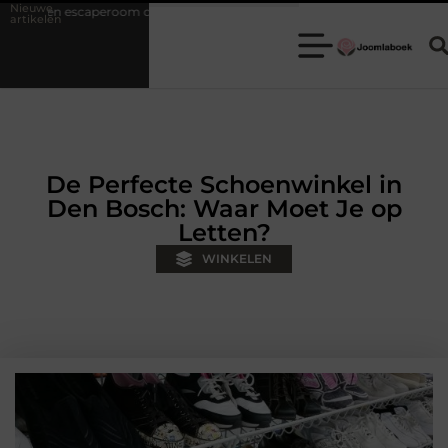
Nieuwe
ideale keuze is voor een teamuitje
Fysiotherapie Hilversum: werken
artikelen
De Perfecte Schoenwinkel in
Den Bosch: Waar Moet Je op
Letten?
WINKELEN