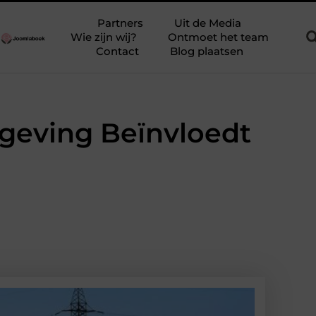
pel bewegen
Ontdek Verpleeghuis in Zutphen en Verhoog de Kwa
Partners
Uit de Media
Wie zijn wij?
Ontmoet het team
Contact
Blog plaatsen
geving Beïnvloedt