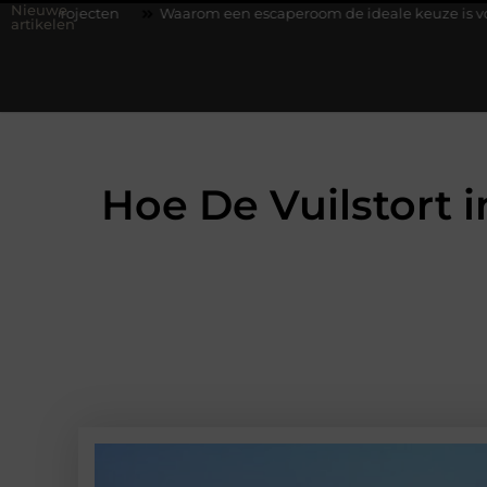
Nieuwe
en
Waarom een escaperoom de ideale keuze is voor een teamui
artikelen
Hoe De Vuilstort