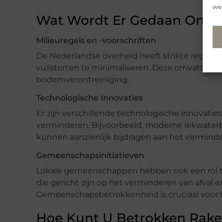
web
Wat Wordt Er Gedaan Om D
Milieuregels en -voorschriften
De Nederlandse overheid heeft strikte regels 
vuilstorten te minimaliseren. Deze omvatten ri
bodemverontreiniging.
Technologische Innovaties
Er zijn verschillende technologische innovati
verminderen. Bijvoorbeeld, moderne lekwat
kunnen aanzienlijk bijdragen aan het verminde
Gemeenschapsinitiatieven
Lokale gemeenschappen hebben ook een rol te s
die gericht zijn op het verminderen van afval 
Gemeenschapsbetrokkenheid is cruciaal voor 
Hoe Kunt U Betrokken Rak