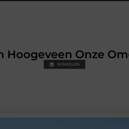
tje
Fysiotherapie Hilversum: werken aan herstel, kracht en soe
 in Hoogeveen Onze Om
WINKELEN