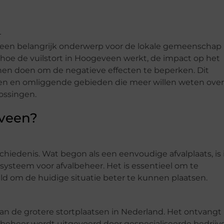
is een belangrijk onderwerp voor de lokale gemeenschap
t hoe de vuilstort in Hoogeveen werkt, de impact op het
nen doen om de negatieve effecten te beperken. Dit
een en omliggende gebieden die meer willen weten over
ossingen.
eveen?
hiedenis. Wat begon als een eenvoudige afvalplaats, is 
systeem voor afvalbeheer. Het is essentieel om te
ld om de huidige situatie beter te kunnen plaatsen.
an de grotere stortplaatsen in Nederland. Het ontvangt
t beheer wordt uitgevoerd door gespecialiseerde bedrijv