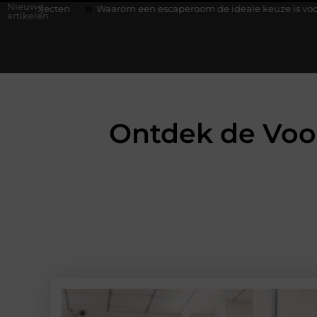
Nieuwe
n
Waarom een escaperoom de ideale keuze is voor een teamuitj
artikelen
Ontdek de Voor