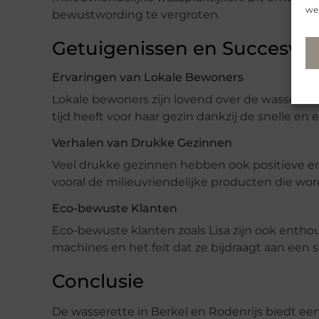
web
bewustwording te vergroten.
Getuigenissen en Succesve
Ervaringen van Lokale Bewoners
Lokale bewoners zijn lovend over de wasserett
tijd heeft voor haar gezin dankzij de snelle en 
Verhalen van Drukke Gezinnen
Veel drukke gezinnen hebben ook positieve erv
vooral de milieuvriendelijke producten die word
Eco-bewuste Klanten
Eco-bewuste klanten zoals Lisa zijn ook entho
machines en het feit dat ze bijdraagt aan een 
Conclusie
De wasserette in Berkel en Rodenrijs biedt ee