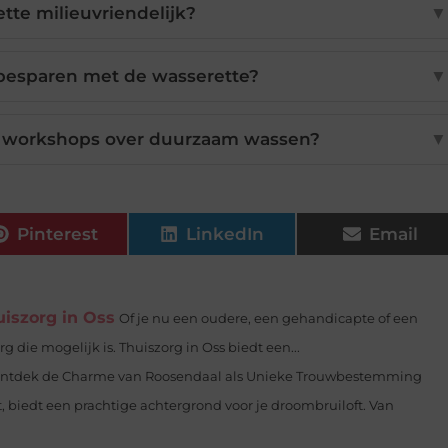
ette milieuvriendelijk?
▼
 besparen met de wasserette?
▼
e workshops over duurzaam wassen?
▼
Pinterest
LinkedIn
Email
iszorg in Oss
Of je nu een oudere, een gehandicapte of een
g die mogelijk is. Thuiszorg in Oss biedt een...
ntdek de Charme van Roosendaal als Unieke Trouwbestemming
 biedt een prachtige achtergrond voor je droombruiloft. Van