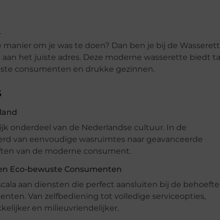
e manier om je was te doen? Dan ben je bij de Wasseret
. aan het juiste adres. Deze moderne wasserette biedt ta
wuste consumenten en drukke gezinnen.
s
rland
rijk onderdeel van de Nederlandse cultuur. In de
eerd van eenvoudige wasruimtes naar geavanceerde
eften van de moderne consument.
 en Eco-bewuste Consumenten
la aan diensten die perfect aansluiten bij de behoeft
en. Van zelfbediening tot volledige serviceopties,
ijker en milieuvriendelijker.