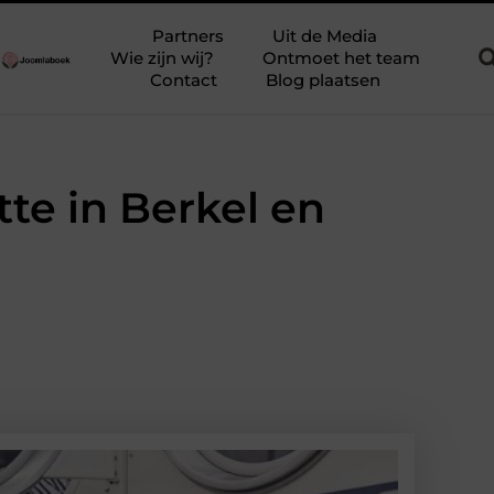
el bewegen
Ontdek Verpleeghuis in Zutphen en Verhoog de Kwal
Partners
Uit de Media
Wie zijn wij?
Ontmoet het team
Contact
Blog plaatsen
te in Berkel en