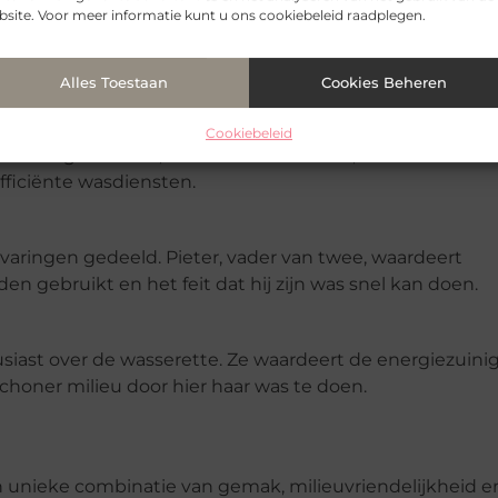
site. Voor meer informatie kunt u ons cookiebeleid raadplegen.
rhalen
Alles Toestaan
Cookies Beheren
Cookiebeleid
e. Zo zegt Marieke, een moeder van drie, dat ze nu meer
efficiënte wasdiensten.
aringen gedeeld. Pieter, vader van twee, waardeert
en gebruikt en het feit dat hij zijn was snel kan doen.
usiast over de wasserette. Ze waardeert de energiezuini
schoner milieu door hier haar was te doen.
n unieke combinatie van gemak, milieuvriendelijkheid e