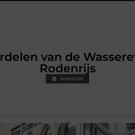
e
Fysiotherapie Hilversum: werken aan herstel, kracht en soep
delen van de Wasseret
Rodenrijs
WINKELEN