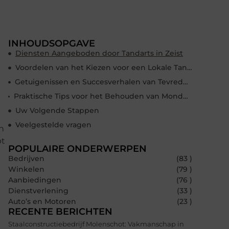
INHOUDSOPGAVE
Diensten Aangeboden door Tandarts in Zeist
Voordelen van het Kiezen voor een Lokale Tandarts
Getuigenissen en Succesverhalen van Tevreden Patiënten
Praktische Tips voor het Behouden van Mondgezondheid Tussen Tandartsbezoeken
Uw Volgende Stappen
Veelgestelde vragen
n
pt
POPULAIRE ONDERWERPEN
Bedrijven
(83 )
Winkelen
(79 )
Aanbiedingen
(76 )
Dienstverlening
(33 )
Auto’s en Motoren
(23 )
RECENTE BERICHTEN
Staalconstructiebedrijf Molenschot: Vakmanschap in