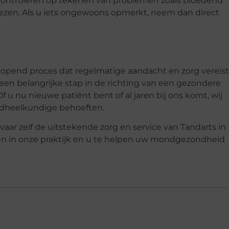
controleren op tekenen van problemen zoals bloedend
nezen. Als u iets ongewoons opmerkt, neem dan direct
pend proces dat regelmatige aandacht en zorg vereist
 een belangrijke stap in de richting van een gezondere
 u nu nieuwe patiënt bent of al jaren bij ons komt, wij
andheelkundige behoeften.
ar zelf de uitstekende zorg en service van Tandarts in
men in onze praktijk en u te helpen uw mondgezondheid