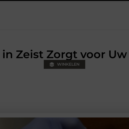
itje
Fysiotherapie Hilversum: werken aan herstel, kracht en so
 in Zeist Zorgt voor Uw
WINKELEN