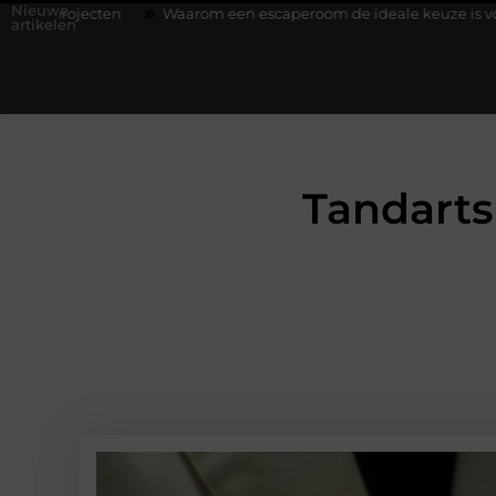
Nieuwe
ten
Waarom een escaperoom de ideale keuze is voor een teamu
artikelen
Tandarts