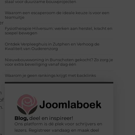
staal voor duurzame bouwprojecten
Waarom een escaperoom de ideale keuze is voor een
teamuitje
er
Fysiotherapie Hilversum: werken aan herstel, kracht en
soepel bewegen
Ontdek Verpleeghuis in Zutphen en Verhoog de
Kwaliteit van Ouderenzorg
Nieuwbouwwoning in Bunschoten gekocht? Zo zorg je
voor extra beveiliging vanaf dag één
Waarom je geen rankings krijgt met backlinks
n
of
n.
Blog,
deel en inspireer!
Ons platform is dé plek voor schrijvers en
lezers. Registreer vandaag en maak deel
n