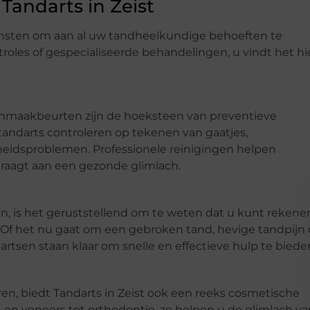
andarts in Zeist
iensten om aan al uw tandheelkundige behoeften te
roles of gespecialiseerde behandelingen, u vindt het hi
onmaakbeurten zijn de hoeksteen van preventieve
tandarts controleren op tekenen van gaatjes,
idsproblemen. Professionele reinigingen helpen
draagt aan een gezonde glimlach.
, is het geruststellend om te weten dat u kunt rekene
 Of het nu gaat om een gebroken tand, hevige tandpijn 
tsen staan klaar om snelle en effectieve hulp te biede
en, biedt Tandarts in Zeist ook een reeks cosmetische
en veneers tot orthodontie, ze helpen u de glimlach va