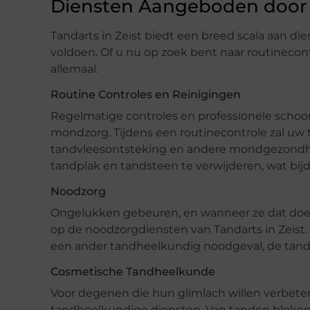
Diensten Aangeboden door T
Tandarts in Zeist biedt een breed scala aan d
voldoen. Of u nu op zoek bent naar routinecont
allemaal.
Routine Controles en Reinigingen
Regelmatige controles en professionele scho
mondzorg. Tijdens een routinecontrole zal uw 
tandvleesontsteking en andere mondgezondhe
tandplak en tandsteen te verwijderen, wat bij
Noodzorg
Ongelukken gebeuren, en wanneer ze dat doen
op de noodzorgdiensten van Tandarts in Zeist.
een ander tandheelkundig noodgeval, de tandar
Cosmetische Tandheelkunde
Voor degenen die hun glimlach willen verbeter
tandheelkundige diensten. Van tanden bleken 