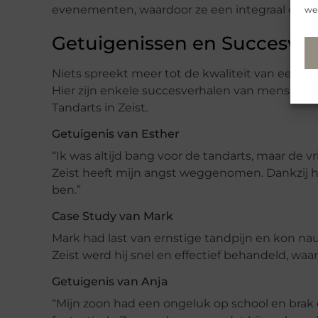
evenementen, waardoor ze een integraal ond
web
Getuigenissen en Succesver
Niets spreekt meer tot de kwaliteit van een ta
Hier zijn enkele succesverhalen van mensen
Tandarts in Zeist.
Getuigenis van Esther
“Ik was altijd bang voor de tandarts, maar de v
Zeist heeft mijn angst weggenomen. Dankzij h
ben.”
Case Study van Mark
Mark had last van ernstige tandpijn en kon nau
Zeist werd hij snel en effectief behandeld, waar
Getuigenis van Anja
“Mijn zoon had een ongeluk op school en brak 