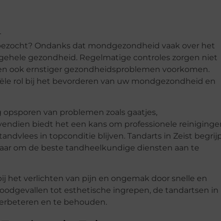
s bezocht? Ondanks dat mondgezondheid vaak over het
 algehele gezondheid. Regelmatige controles zorgen niet
nnen ook ernstiger gezondheidsproblemen voorkomen.
tiële rol bij het bevorderen van uw mondgezondheid en
g opsporen van problemen zoals gaatjes,
endien biedt het een kans om professionele reiniginge
andvlees in topconditie blijven. Tandarts in Zeist begrij
rnaar om de beste tandheelkundige diensten aan te
ij het verlichten van pijn en ongemak door snelle en
oodgevallen tot esthetische ingrepen, de tandartsen in
erbeteren en te behouden.