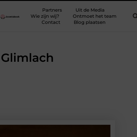
epel bewegen
Ontdek Verpleeghuis in Zutphen en Verhoog de Kw
Partners
Uit de Media
Wie zijn wij?
Ontmoet het team
Contact
Blog plaatsen
 Glimlach