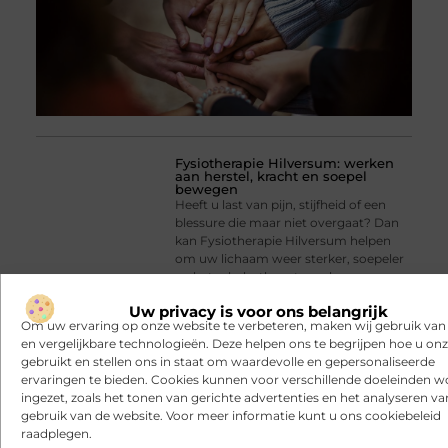
Fysiotherapie Hilversum: werken
aan herstel, kracht en soepel
bewegen
Heeft u last van pijn, stijfheid of een
blessure die maar niet overgaat? Dan
kan Fysiotherapie Hilversum helpen
om uw lichaam weer sterker, soepeler
en beter belastbaar te maken.
Fysiotherapie is gericht op het
Uw privacy is voor ons belangrijk
verminderen
Om uw ervaring op onze website te verbeteren, maken wij gebruik van
en vergelijkbare technologieën. Deze helpen ons te begrijpen hoe u onze
gebruikt en stellen ons in staat om waardevolle en gepersonaliseerde
ervaringen te bieden. Cookies kunnen voor verschillende doeleinden 
ingezet, zoals het tonen van gerichte advertenties en het analyseren va
gebruik van de website. Voor meer informatie kunt u ons cookiebeleid
raadplegen.