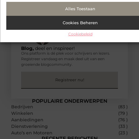
Alles Toestaan
Cookies Beheren
Cookiebeleid
Blog,
deel en inspireer!
Ons platform is dé plek voor schrijvers en lezers.
Registreer vandaag en maak deel uit van een
groeiende blogcommunity.
Registreer nu!
POPULAIRE ONDERWERPEN
Bedrijven
(83 )
Winkelen
(79 )
Aanbiedingen
(76 )
Dienstverlening
(33 )
Auto’s en Motoren
(23 )
RECENTE BERICHTEN