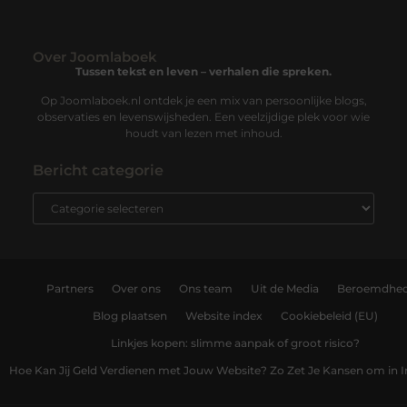
Over Joomlaboek
Tussen tekst en leven – verhalen die spreken.
Op Joomlaboek.nl ontdek je een mix van persoonlijke blogs,
observaties en levenswijsheden. Een veelzijdige plek voor wie
houdt van lezen met inhoud.
Bericht categorie
Partners
Over ons
Ons team
Uit de Media
Beroemdhe
Blog plaatsen
Website index
Cookiebeleid (EU)
Linkjes kopen: slimme aanpak of groot risico?
Hoe Kan Jij Geld Verdienen met Jouw Website? Zo Zet Je Kansen om in