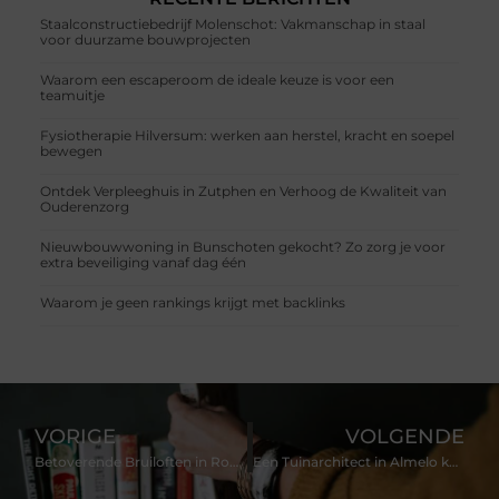
Staalconstructiebedrijf Molenschot: Vakmanschap in staal
voor duurzame bouwprojecten
Waarom een escaperoom de ideale keuze is voor een
teamuitje
Fysiotherapie Hilversum: werken aan herstel, kracht en soepel
bewegen
Ontdek Verpleeghuis in Zutphen en Verhoog de Kwaliteit van
Ouderenzorg
Nieuwbouwwoning in Bunschoten gekocht? Zo zorg je voor
extra beveiliging vanaf dag één
Waarom je geen rankings krijgt met backlinks
VORIGE
VOLGENDE
Betoverende Bruiloften in Roosendaal
Een Tuinarchitect in Almelo kan jouw Tuindromen Waarmaken