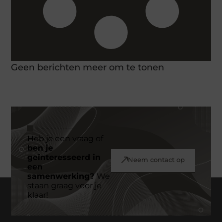
Geen berichten meer om te tonen
Heb je een vraag of
ben je
geïnteresseerd in
Neem contact op
een
samenwerking?
We
staan graag voor je
klaar!