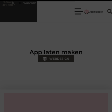
Nieuwe
n
Waarom een escaperoom de ideale keuze is voor een teamuitje
artikelen
App laten maken
WEBDESIGN