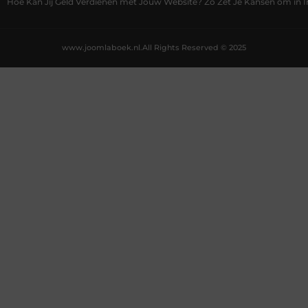
Hoe Kan Jij Geld Verdienen met Jouw Website? Zo Zet Je Kansen om in
www.joomlaboek.nl.
All Rights Reserved © 2025