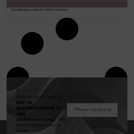
Goedkope website laten maken
Heb je een vraag of
ben je
geïnteresseerd in
Neem contact op
een
samenwerking?
We
staan graag voor je
klaar!