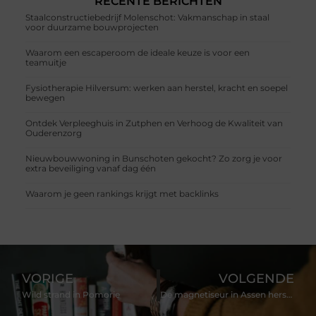
RECENTE BERICHTEN
Staalconstructiebedrijf Molenschot: Vakmanschap in staal
voor duurzame bouwprojecten
Waarom een escaperoom de ideale keuze is voor een
teamuitje
Fysiotherapie Hilversum: werken aan herstel, kracht en soepel
bewegen
Ontdek Verpleeghuis in Zutphen en Verhoog de Kwaliteit van
Ouderenzorg
Nieuwbouwwoning in Bunschoten gekocht? Zo zorg je voor
extra beveiliging vanaf dag één
Waarom je geen rankings krijgt met backlinks
VORIGE
VOLGENDE
Wild strand in Pomorie
De magnetiseur in Assen herstelt je energie