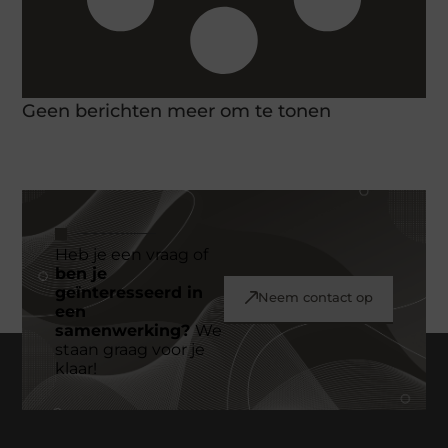
Geen berichten meer om te tonen
Heb je een vraag of
ben je
geïnteresseerd in
Neem contact op
een
samenwerking?
We
staan graag voor je
klaar!