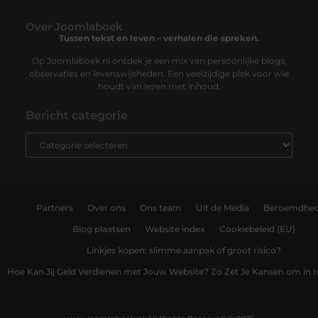
Over Joomlaboek
Tussen tekst en leven – verhalen die spreken.
Op Joomlaboek.nl ontdek je een mix van persoonlijke blogs,
observaties en levenswijsheden. Een veelzijdige plek voor wie
houdt van lezen met inhoud.
Bericht categorie
Partners
Over ons
Ons team
Uit de Media
Beroemdhe
Blog plaatsen
Website index
Cookiebeleid (EU)
Linkjes kopen: slimme aanpak of groot risico?
Hoe Kan Jij Geld Verdienen met Jouw Website? Zo Zet Je Kansen om in