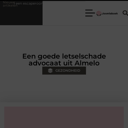
Nieuwe
aperoom de ideale keuze is voor een teamuitje
Fysiotherapie Hilver
artikelen
Een goede letselschade
advocaat uit Almelo
GEZONDHEID