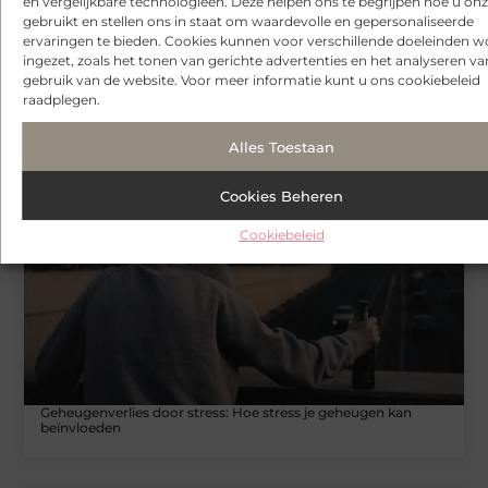
en vergelijkbare technologieën. Deze helpen ons te begrijpen hoe u onze
gebruikt en stellen ons in staat om waardevolle en gepersonaliseerde
ervaringen te bieden. Cookies kunnen voor verschillende doeleinden 
ingezet, zoals het tonen van gerichte advertenties en het analyseren va
gebruik van de website. Voor meer informatie kunt u ons cookiebeleid
Fysiotherapie Hilversum: werken aan herstel, kracht en soepel
raadplegen.
bewegen
Alles Toestaan
GEZONDHEID
Cookies Beheren
Cookiebeleid
Geheugenverlies door stress: Hoe stress je geheugen kan
beïnvloeden