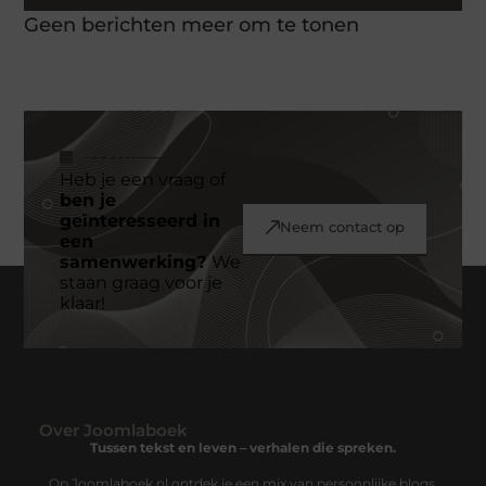
Geen berichten meer om te tonen
Heb je een vraag of
ben je
geïnteresseerd in
Neem contact op
een
samenwerking?
We
staan graag voor je
klaar!
Over Joomlaboek
Tussen tekst en leven – verhalen die spreken.
Op Joomlaboek.nl ontdek je een mix van persoonlijke blogs,