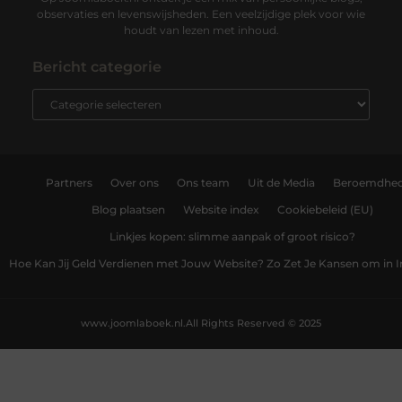
observaties en levenswijsheden. Een veelzijdige plek voor wie
houdt van lezen met inhoud.
Bericht categorie
Partners
Over ons
Ons team
Uit de Media
Beroemdhe
Blog plaatsen
Website index
Cookiebeleid (EU)
Linkjes kopen: slimme aanpak of groot risico?
Hoe Kan Jij Geld Verdienen met Jouw Website? Zo Zet Je Kansen om in
www.joomlaboek.nl.
All Rights Reserved © 2025