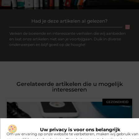
Had je deze artikelen al gelezen?
Verken de boeiende en interessante verhalen die wij aanbieden
en laat onze artikelen niet aan je voorbijgaan. Duik in diverse
onderwerpen en blijf goed op de hoogte!
Gerelateerde artikelen
die u mogelijk
interesseren
GEZONDHEID
Uw privacy is voor ons belangrijk
Om uw ervaring op onze website te verbeteren, maken wij gebruik van