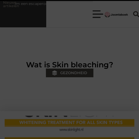
Nieuwe
escaperoom de ideale keuze is voor een teamuitje
Fysiotherapie Hi
artikelen
Wat is Skin bleaching?
GEZONDHEID