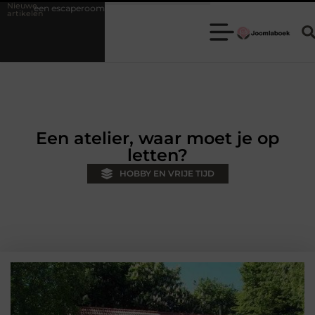
Nieuwe
caperoom de ideale keuze is voor een teamuitje
Fysiotherapie Hilve
artikelen
Een atelier, waar moet je op
letten?
HOBBY EN VRIJE TIJD