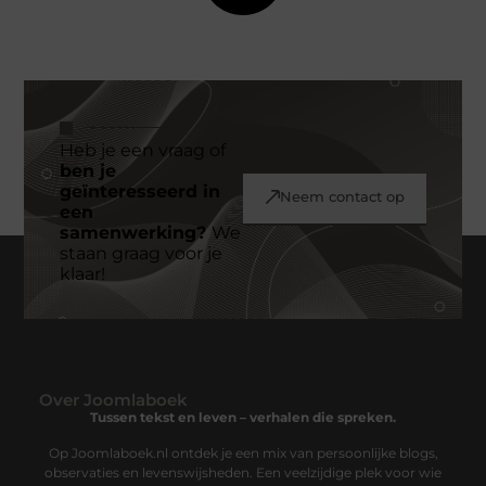
Heb je een vraag of
ben je
geïnteresseerd in
Neem contact op
een
samenwerking?
We
staan graag voor je
klaar!
Over Joomlaboek
Tussen tekst en leven – verhalen die spreken.
Op Joomlaboek.nl ontdek je een mix van persoonlijke blogs,
observaties en levenswijsheden. Een veelzijdige plek voor wie