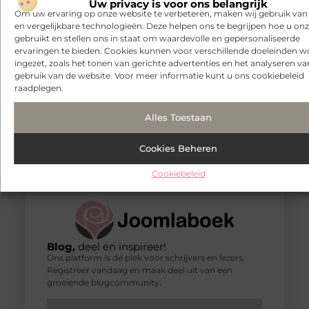
Uw privacy is voor ons belangrijk
om uw lichaam weer sterker, soepeler
Om uw ervaring op onze website te verbeteren, maken wij gebruik van
en beter belastbaar te maken.
en vergelijkbare technologieën. Deze helpen ons te begrijpen hoe u onze
Fysiotherapie is gericht op het
gebruikt en stellen ons in staat om waardevolle en gepersonaliseerde
verminderen
ervaringen te bieden. Cookies kunnen voor verschillende doeleinden 
ingezet, zoals het tonen van gerichte advertenties en het analyseren va
gebruik van de website. Voor meer informatie kunt u ons cookiebeleid
raadplegen.
Alles Toestaan
Cookies Beheren
Cookiebeleid
Blog,
deel en inspireer!
Ons platform is dé plek voor schrijvers en lezers.
Registreer vandaag en maak deel uit van een
groeiende blogcommunity.