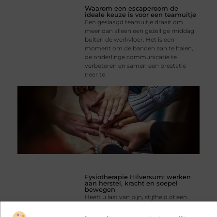
Waarom een escaperoom de
ideale keuze is voor een teamuitje
Een geslaagd teamuitje draait om
meer dan alleen een gezellige middag
buiten de werkvloer. Het is een
moment om de banden aan te halen,
de onderlinge communicatie te
verbeteren en samen een prestatie
neer te
Fysiotherapie Hilversum: werken
aan herstel, kracht en soepel
bewegen
Heeft u last van pijn, stijfheid of een
blessure die maar niet overgaat? Dan
kan Fysiotherapie Hilversum helpen