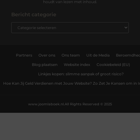
houdt van lezen met inhoud.
Bericht categorie
Partners
Over ons
Ons team
Uit de Media
Beroemdhe
Blog plaatsen
Website index
Cookiebeleid (EU)
Linkjes kopen: slimme aanpak of groot risico?
Hoe Kan Jij Geld Verdienen met Jouw Website? Zo Zet Je Kansen om in
www.joomlaboek.nl.
All Rights Reserved © 2025