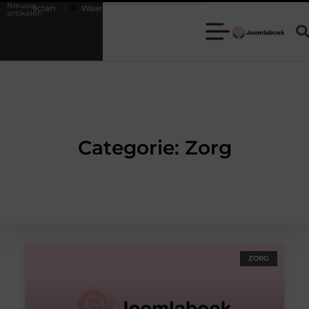
Nieuwe
rojecten
Waarom een escaperoom de ideale keuze is voor een teamui
artikelen
Categorie: Zorg
ZORG