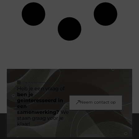
Heb je een vraag of
ben je
geïnteresseerd in
Neem contact op
een
samenwerking?
We
staan graag voor je
klaar!