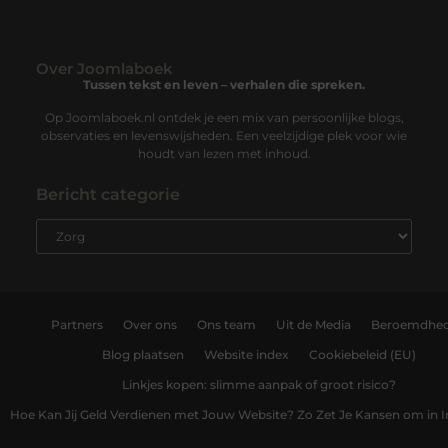
Over Joomlaboek
Tussen tekst en leven – verhalen die spreken.
Op Joomlaboek.nl ontdek je een mix van persoonlijke blogs,
observaties en levenswijsheden. Een veelzijdige plek voor wie
houdt van lezen met inhoud.
Bericht categorie
Partners
Over ons
Ons team
Uit de Media
Beroemdhe
Blog plaatsen
Website index
Cookiebeleid (EU)
Linkjes kopen: slimme aanpak of groot risico?
Hoe Kan Jij Geld Verdienen met Jouw Website? Zo Zet Je Kansen om in