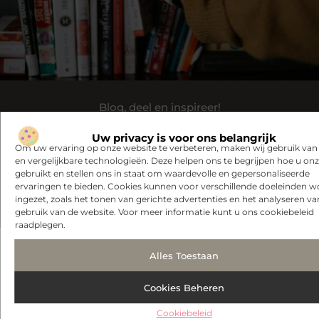
Blog, deel en inspireer!
Ons platform is dé plek voor schrijvers en lezers. Registreer
Uw privacy is voor ons belangrijk
Om uw ervaring op onze website te verbeteren, maken wij gebruik van
vandaag en maak deel uit van een groeiende blogcommunity.
en vergelijkbare technologieën. Deze helpen ons te begrijpen hoe u onze
gebruikt en stellen ons in staat om waardevolle en gepersonaliseerde
Registreer nu
Praat met ons
ervaringen te bieden. Cookies kunnen voor verschillende doeleinden 
ingezet, zoals het tonen van gerichte advertenties en het analyseren va
gebruik van de website. Voor meer informatie kunt u ons cookiebeleid
raadplegen.
Alles Toestaan
" Bekijk alle beroemde mensen "
Cookies Beheren
Beroemde mensen en hun
onvergetelijke erfenis.
Cookiebeleid