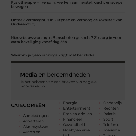
Fysiotherapie Hilversum: werken aan herstel, kracht en soepel
bewegen
Ontdek Verpleeghuis in Zutphen en Verhoog de Kwaliteit van
Ouderenzorg
Nieuwbouwwoning in Bunschoten gekocht? Zo zorg je voor
extra beveiliging vanaf dag één
Waarom je geen rankings krijgt met backlinks
Media
en beroemdheden
Is het hebben van een brievenbus nog wel
noodzakelijk?
Energie
Onderwijs
CATEGORIEËN
Entertainment
Rechten
Eten en drinken
Relatie
Aanbiedingen
Financieel
Sport
Adverteren
Gezondheid
Telefonie
Alarmsysteem
Hobby en vrije
Toerisme
Auto’s en
tijd
Tuin en