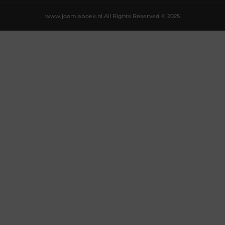
www.joomlaboek.nl.
All Rights Reserved © 2025