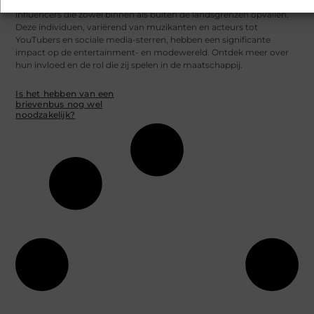
Nederland beschikt over een diverse groep beroemdheden en
influencers die zowel binnen als buiten de landsgrenzen opvallen.
Deze individuen, variërend van muzikanten en acteurs tot
YouTubers en sociale media-sterren, hebben een significante
impact op de entertainment- en modewereld. Ontdek meer over
hun invloed en de rol die zij spelen in de maatschappij.
Is het hebben van een
brievenbus nog wel
noodzakelijk?