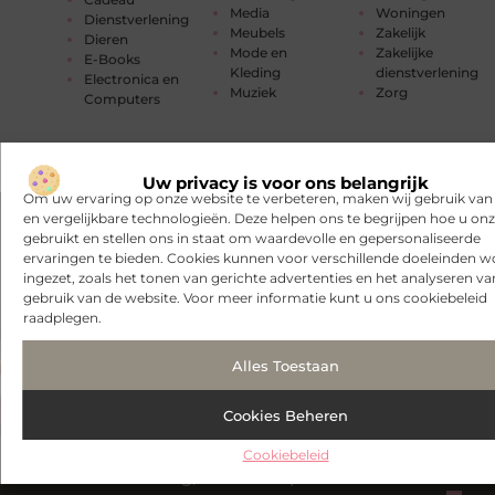
Media
Woningen
Dienstverlening
Meubels
Zakelijk
Dieren
Mode en
Zakelijke
E-Books
Kleding
dienstverlening
Electronica en
Muziek
Zorg
Computers
Uw privacy is voor ons belangrijk
Om uw ervaring op onze website te verbeteren, maken wij gebruik van
en vergelijkbare technologieën. Deze helpen ons te begrijpen hoe u onze
gebruikt en stellen ons in staat om waardevolle en gepersonaliseerde
ervaringen te bieden. Cookies kunnen voor verschillende doeleinden 
ingezet, zoals het tonen van gerichte advertenties en het analyseren va
gebruik van de website. Voor meer informatie kunt u ons cookiebeleid
raadplegen.
Alles Toestaan
Cookies Beheren
Cookiebeleid
Blog, deel en inspireer!