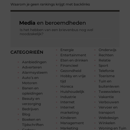
Waarom je geen rankings krijgt met backlinks
Media
en beroemdheden
Is het hebben van een brievenbus nog wel
noodzakelijk?
Energie
Onderwijs
CATEGORIEËN
Entertainment
Rechten
Eten en drinken
Relatie
Aanbiedingen
Financieel
Sport
Adverteren
Gezondheid
Telefonie
Alarmsysteem
Hobby en vrije
Toerisme
Auto’s en
tijd
Tuin en
Motoren
Horeca
buitenleven
Banen en
Huishoudelijk
Tweewielers
opleidingen
Industrie
Vakantie
Beauty en
Internet
Verbouwen
verzorging
Internet
Vervoer en
Bedrijven
marketing
transport
Blog
Kinderen
Webdesign
Boeken en
Management
Winkelen
Tijdschriften
Marketing
Woning en Tuin
Cadeau