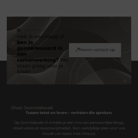
Heb je een vraag of
ben je
geïnteresseerd in
Neem contact op
een
samenwerking?
We
staan graag voor je
klaar!
Over Joomlaboek
Tussen tekst en leven – verhalen die spreken.
Op Joomlaboek.nl ontdek je een mix van persoonlijke blogs,
observaties en levenswijsheden. Een veelzijdige plek voor wie
houdt van lezen met inhoud.