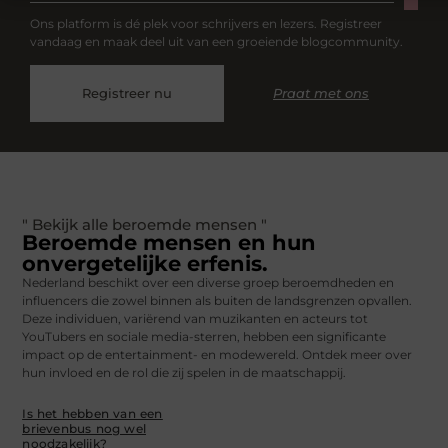
Ons platform is dé plek voor schrijvers en lezers. Registreer
vandaag en maak deel uit van een groeiende blogcommunity.
Registreer nu
Praat met ons
" Bekijk alle beroemde mensen "
Beroemde mensen en hun
onvergetelijke erfenis.
Nederland beschikt over een diverse groep beroemdheden en
influencers die zowel binnen als buiten de landsgrenzen opvallen.
Deze individuen, variërend van muzikanten en acteurs tot
YouTubers en sociale media-sterren, hebben een significante
impact op de entertainment- en modewereld. Ontdek meer over
hun invloed en de rol die zij spelen in de maatschappij.
Is het hebben van een
brievenbus nog wel
noodzakelijk?