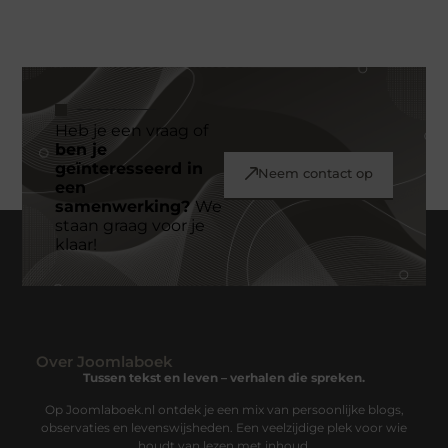
Heb je een vraag of
ben je
geïnteresseerd in
Neem contact op
een
samenwerking?
We
staan graag voor je
klaar!
Over Joomlaboek
Tussen tekst en leven – verhalen die spreken.
Op Joomlaboek.nl ontdek je een mix van persoonlijke blogs,
observaties en levenswijsheden. Een veelzijdige plek voor wie
houdt van lezen met inhoud.