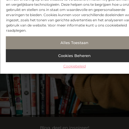
Marketing
Woning en Tuin
Cadeau
en vergelijkbare technologieën. Deze helpen ons te begrijpen hoe u onze
Media
Woningen
Dienstverlening
gebruikt en stellen ons in staat om waardevolle en gepersonaliseerde
Meubels
Zakelijk
Dieren
ervaringen te bieden. Cookies kunnen voor verschillende doeleinden 
Mode en
Zakelijke
E-Books
ingezet, zoals het tonen van gerichte advertenties en het analyseren va
Kleding
dienstverlening
Electronica en
gebruik van de website. Voor meer informatie kunt u ons cookiebeleid
Muziek
Zorg
Computers
raadplegen.
Alles Toestaan
Cookies Beheren
Cookiebeleid
Blog, deel en inspireer!