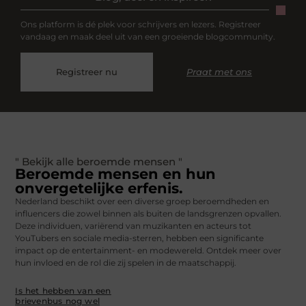
Ons platform is dé plek voor schrijvers en lezers. Registreer
vandaag en maak deel uit van een groeiende blogcommunity.
Registreer nu
Praat met ons
" Bekijk alle beroemde mensen "
Beroemde mensen en hun
onvergetelijke erfenis.
Nederland beschikt over een diverse groep beroemdheden en
influencers die zowel binnen als buiten de landsgrenzen opvallen.
Deze individuen, variërend van muzikanten en acteurs tot
YouTubers en sociale media-sterren, hebben een significante
impact op de entertainment- en modewereld. Ontdek meer over
hun invloed en de rol die zij spelen in de maatschappij.
Is het hebben van een
brievenbus nog wel