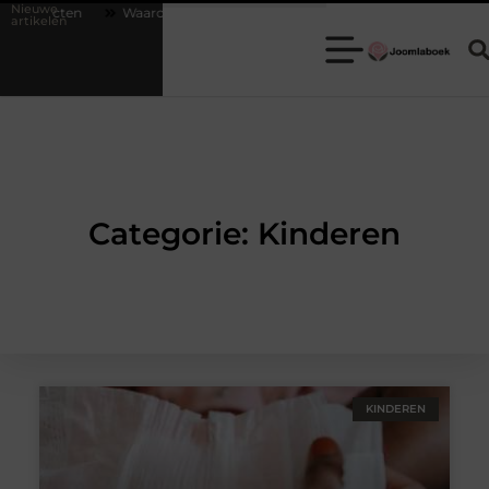
Nieuwe
ecten
Waarom een escaperoom de ideale keuze is voor een teamuitje
artikelen
Categorie: Kinderen
KINDEREN