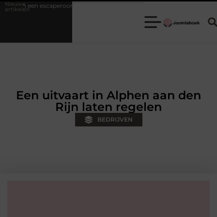
Nieuwe
room de ideale keuze is voor een teamuitje
Fysiotherapie Hilversu
artikelen
Een uitvaart in Alphen aan den
Rijn laten regelen
BEDRIJVEN