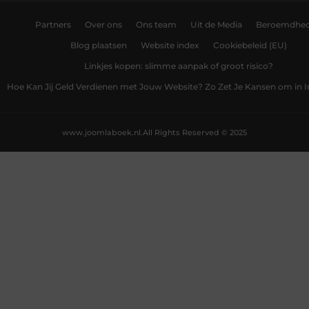
Partners
Over ons
Ons team
Uit de Media
Beroemdhe
Blog plaatsen
Website index
Cookiebeleid (EU)
Linkjes kopen: slimme aanpak of groot risico?
Hoe Kan Jij Geld Verdienen met Jouw Website? Zo Zet Je Kansen om in
www.joomlaboek.nl.
All Rights Reserved © 2025