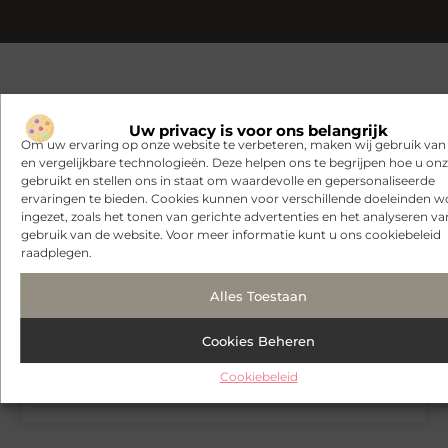
Gerelateerde artikelen
die u mogelijk
Uw privacy is voor ons belangrijk
interesseren
Om uw ervaring op onze website te verbeteren, maken wij gebruik van
en vergelijkbare technologieën. Deze helpen ons te begrijpen hoe u onze
BEDRIJVEN
gebruikt en stellen ons in staat om waardevolle en gepersonaliseerde
ervaringen te bieden. Cookies kunnen voor verschillende doeleinden 
ingezet, zoals het tonen van gerichte advertenties en het analyseren va
gebruik van de website. Voor meer informatie kunt u ons cookiebeleid
raadplegen.
Alles Toestaan
Cookies Beheren
Cookiebeleid
Ontdek waar je de beste stekjes voor verse aardbeien kunt
kopen