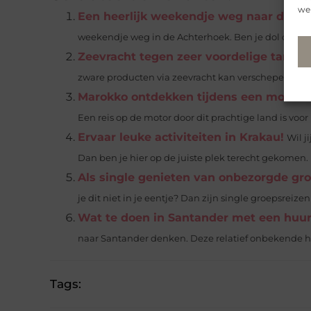
web
Een heerlijk weekendje weg naar de A
weekendje weg in de Achterhoek. Ben je dol op het
Zeevracht tegen zeer voordelige tarieve
zware producten via zeevracht kan verschepen tegen
Marokko ontdekken tijdens een motorre
Een reis op de motor door dit prachtige land is voor
Ervaar leuke activiteiten in Krakau!
Wil j
Dan ben je hier op de juiste plek terecht gekomen. Di
Als single genieten van onbezorgde gr
je dit niet in je eentje? Dan zijn single groepsreizen 
Wat te doen in Santander met een huu
naar Santander denken. Deze relatief onbekende ha
Tags: