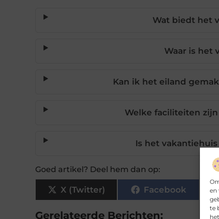
Wat biedt het 
Waar is het 
Kan ik het eiland gemak
Welke faciliteiten zi
Is het vakantiehui
Goed artikel? Deel hem dan op:
Om 
X (Twitter)
Facebook
en 
geb
te 
Gerelateerde Berichten:
het