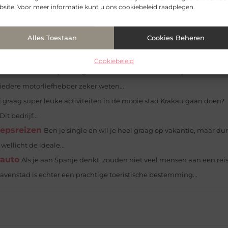
site. Voor meer informatie kunt u ons cookiebeleid raadplegen.
chterhoek?
Bezoek verschillende dorpen en steden tijdens een
 bezoeken van steden en dorpen? Dan is een...
Alles Toestaan
Cookies Beheren
n!
Bent u op zoek naar een bedrijf dat uw container, auto of andere
 voordelige tarieven? Wacht dan niet...
Cookiebeleid
is!
Boek nu snel jouw eigen motorreis door het kleurrijke Marokko!
 iedere motorliefhebber zeker weten...
ij graag super leuke activiteiten in de mooie stad Krakau gaan doen?
t bedrijf...
oepsreizen
Ben je single en wil je heel graag op vakantie, maar dur
wellicht de ideale...
rauto
Als je aan Spanje denkt, zouden niet veel mensen aan een rei
venstad is echter een prachtige toeristische bestemming...