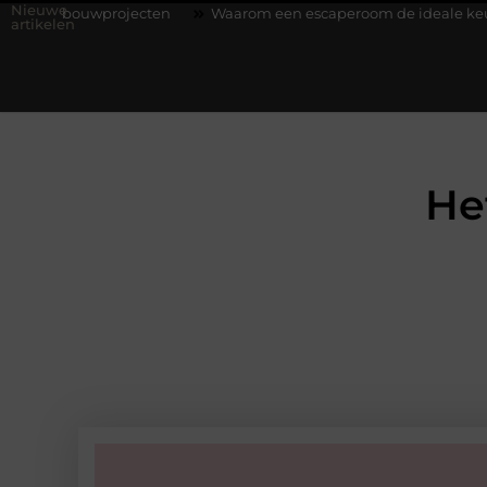
Nieuwe
wprojecten
Waarom een escaperoom de ideale keuze is voor een
artikelen
He