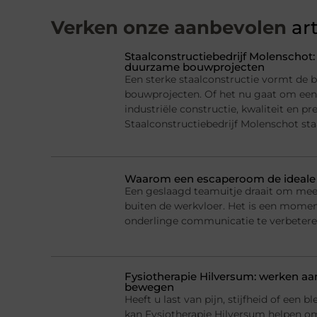
Verken onze aanbevolen
art
Staalconstructiebedrijf Molenschot
duurzame bouwprojecten
Een sterke staalconstructie vormt de 
bouwprojecten. Of het nu gaat om een 
industriële constructie, kwaliteit en pr
Staalconstructiebedrijf Molenschot s
Waarom een escaperoom de ideale k
Een geslaagd teamuitje draait om mee
buiten de werkvloer. Het is een momen
onderlinge communicatie te verbetere
Fysiotherapie Hilversum: werken aan
bewegen
Heeft u last van pijn, stijfheid of een 
kan Fysiotherapie Hilversum helpen o