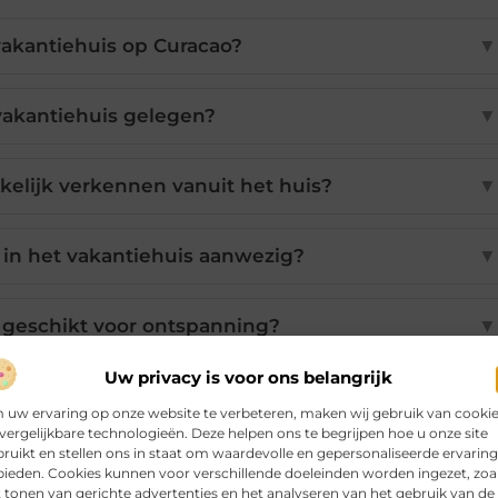
vakantiehuis op Curacao?
▼
vakantiehuis gelegen?
▼
kelijk verkennen vanuit het huis?
▼
jn in het vakantiehuis aanwezig?
▼
s geschikt voor ontspanning?
▼
Uw privacy is voor ons belangrijk
uw ervaring op onze website te verbeteren, maken wij gebruik van cooki
Pinterest
LinkedIn
Email
vergelijkbare technologieën. Deze helpen ons te begrijpen hoe u onze site
ruikt en stellen ons in staat om waardevolle en gepersonaliseerde ervarin
bieden. Cookies kunnen voor verschillende doeleinden worden ingezet, zoa
 tonen van gerichte advertenties en het analyseren van het gebruik van de