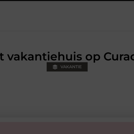
 teamuitje
Fysiotherapie Hilversum: werken aan herstel, krach
t vakantiehuis op Cura
VAKANTIE