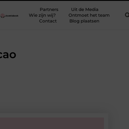
t en soepel bewegen
Ontdek Verpleeghuis in Zutphen en Verhoo
Partners
Uit de Media
Wie zijn wij?
Ontmoet het team
Contact
Blog plaatsen
cao