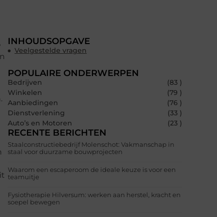
INHOUDSOPGAVE
e
Veelgestelde vragen
en
POPULAIRE ONDERWERPEN
Bedrijven
(83 )
Winkelen
(79 )
.
Aanbiedingen
(76 )
Dienstverlening
(33 )
Auto’s en Motoren
(23 )
RECENTE BERICHTEN
Staalconstructiebedrijf Molenschot: Vakmanschap in
n
staal voor duurzame bouwprojecten
Waarom een escaperoom de ideale keuze is voor een
it
teamuitje
Fysiotherapie Hilversum: werken aan herstel, kracht en
soepel bewegen